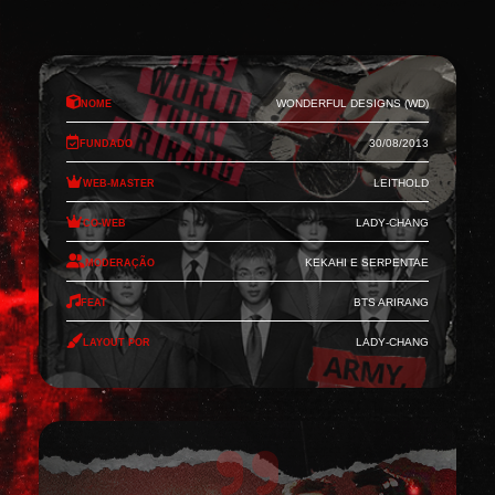
Nome
Wonderful Designs (WD)
Fundado
30/08/2013
Web-Master
Leithold
Co-Web
Lady-Chang
Moderação
Kekahi e Serpentae
Feat
BTS Arirang
Layout por
Lady-Chang