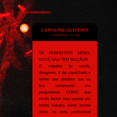
Um comentário:
CAROLINE OLIVEIRA
30/08/2021, 12:08
TÁ PERFEITO!!!! SÉRIO,
VOCÊ NÃO TEM NOÇÃO!!!
O trabalho de vocês,
designers, é tão caprichado e
atento aos detalhes que eu
fico seriamente me
perguntando COMO que
vocês fazem isso apenas por
hobby kakaka sério! Invista
nisso na área profissional