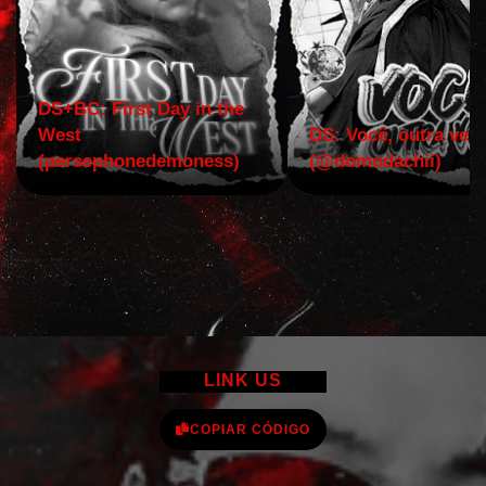
DS+BC: First Day in the
West
DS: Você, outra vez!
(persephonedemoness)
(@domodachii)
LINK US
COPIAR CÓDIGO