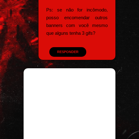
Ps: se não for incômodo,
posso encomendar outros
banners com você mesmo
que alguns tenha 3 gifs?
RESPONDER