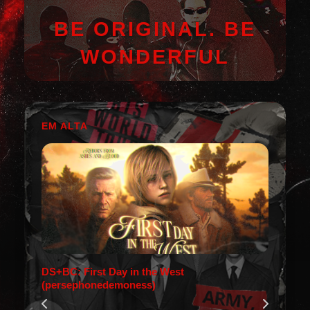
BE ORIGINAL. BE
WONDERFUL
EM ALTA
DS+BC: First Day in the West
(persephonedemoness)