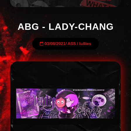
ABG - LADY-CHANG
03/08/2021
/
ASS
/
lullies