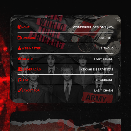
Nome
Wonderful Designs (WD)
Fundado
30/08/2013
Web-Master
Leithold
Co-Web
Lady-Chang
Moderação
Kekahi e Serpentae
Feat
BTS Arirang
Layout por
Lady-Chang