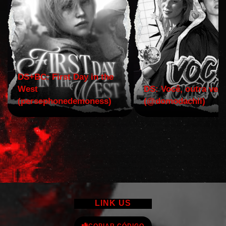
DS+BC: First Day in the
West
DS: Você, outra vez!
(persephonedemoness)
(@domodachii)
LINK US