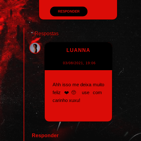
RESPONDER
Respostas
LUANNA
03/08/2021, 19:06
Ahh isso me deixa muito
feliz ❤️🥺 use com
carinho xuxu!
Responder