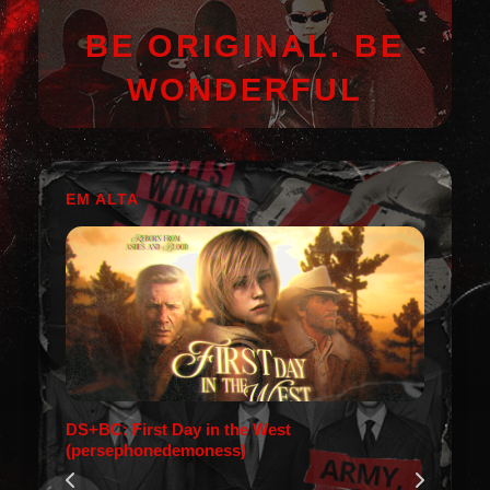
BE ORIGINAL. BE
WONDERFUL
EM ALTA
DS+BC: First Day in the West
(persephonedemoness)