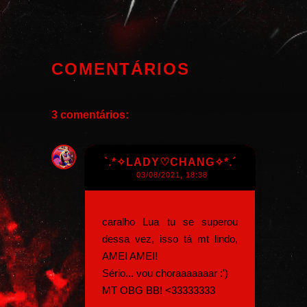
COMENTÁRIOS
3 comentários:
`.*✧LADY♡CHANG✧*.´
03/08/2021, 18:38
caralho Lua tu se superou
dessa vez, isso tá mt lindo,
AMEI AMEI!
Sério... vou choraaaaaaar :')
MT OBG BB! <33333333