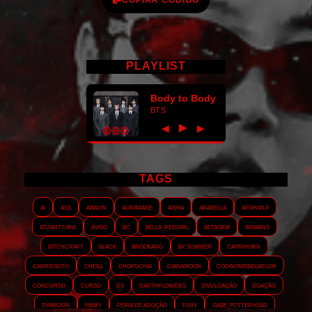
COPIAR CÓDIGO
PLAYLIST
Body to Body
BTS
►
◀
▶
TAGS
AI
ASS
Abalyn
Agraviane
Aisha
Arabella
Arshanji
Atzarts Mia
Aviso
BC
Bella_RedGirl
Betagem
Bigbang
Bitchcraft
Black
Brookang
By.summer
Caprihorn
Carriesoto
Cheill
Chopuchai
Cianamoon
Codinomebeijaflor
Concurso
Curso
DS
Darthflowers
Divulgação
Doação
Dyamoon
Emmy
Feira de adoção
Foxy
Gabe_Potterhead