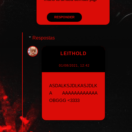
RESPONDER
Respostas
LEITHOLD
01/08/2021, 12:42
ASDALKSJDLKASJDLK
A AAAAAAAAAAAA
OBGGG <3333