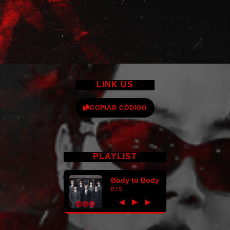
LINK US
COPIAR CÓDIGO
PLAYLIST
Body to Body
BTS
►
◀
▶