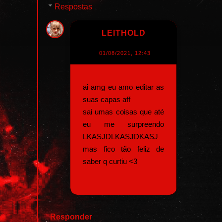
Respostas
LEITHOLD
01/08/2021, 12:43
ai amg eu amo editar as
suas capas aff
sai umas coisas que até
eu me surpreendo
LKASJDLKASJDKASJ
mas fico tão feliz de
saber q curtiu <3
Responder