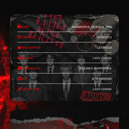
Nome
Wonderful Designs (WD)
Fundado
30/08/2013
Web-Master
Leithold
Co-Web
Lady-Chang
Moderação
Kekahi e Serpentae
Feat
BTS Arirang
Layout por
Lady-Chang