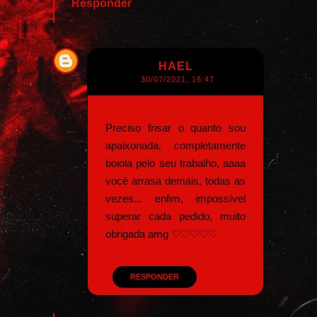
Responder
HAEL
30/07/2021, 16:47
Preciso frisar o quanto sou
apaixonada, completamente
boiola pelo seu trabalho, aaaa
você arrasa demais, todas as
vezes... enfim, impossível
superar cada pedido, muito
obrigada amg ♡♡♡♡♡
RESPONDER