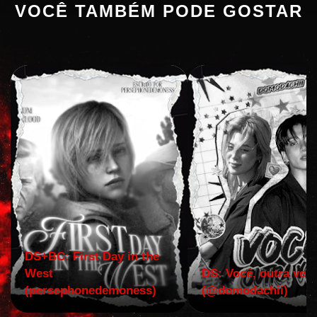
VOCÊ TAMBÉM PODE GOSTAR
DS+BC: First Day in the
West
DS: Você, outra vez!
(persephonedemoness)
(@domodachii)