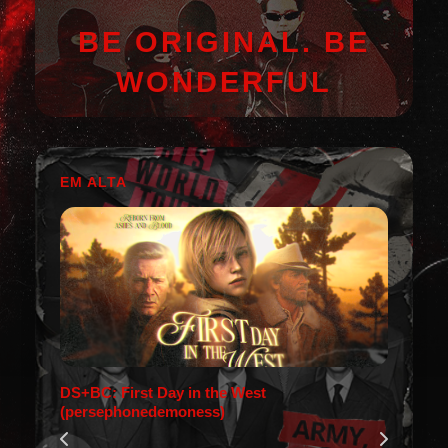
BE ORIGINAL. BE
WONDERFUL
EM ALTA
DS+BC: First Day in the West
(persephonedemoness)