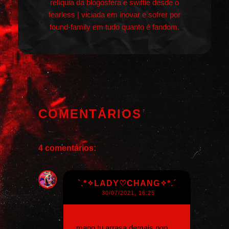
relíquia da blogosfera e swiftie desde o
fearless | viciada em inovar e sofrer por
found-family em tudo quanto é fandom.
COMENTÁRIOS
4 comentários:
`.*✧LADY♡CHANG✧*.´
30/07/2021, 16:25
mano tu arrasa demais pqp