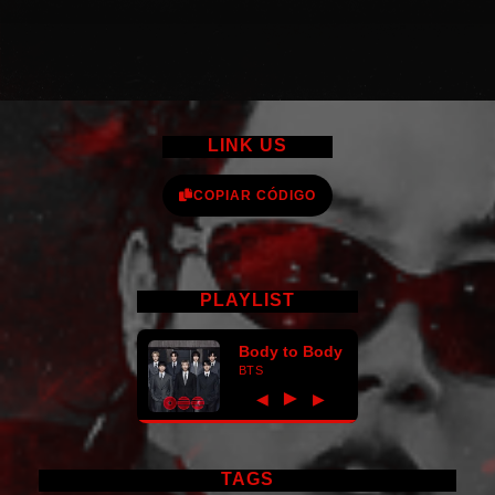
LINK US
COPIAR CÓDIGO
PLAYLIST
Body to Body
BTS
►
◀
▶
TAGS