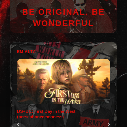
BE ORIGINAL. BE
WONDERFUL
EM ALTA
DS+BC: First Day in the West
(persephonedemoness)