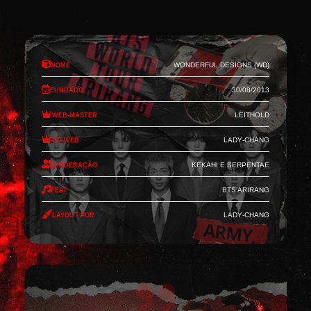
Nome
Wonderful Designs (WD)
Fundado
30/08/2013
Web-Master
Leithold
Co-Web
Lady-Chang
Moderação
Kekahi e Serpentae
Feat
BTS Arirang
Layout por
Lady-Chang