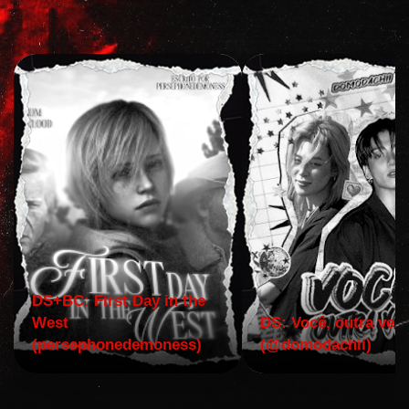
DS+BC: First Day in the
West
DS: Você, outra vez!
(persephonedemoness)
(@domodachii)