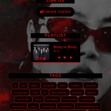
LINK US
COPIAR CÓDIGO
PLAYLIST
Body to Body
BTS
►
◀
▶
TAGS
AI
ASS
Abalyn
Agraviane
Aisha
Arabella
Arshanji
Atzarts Mia
Aviso
BC
Bella_RedGirl
Betagem
Bigbang
Bitchcraft
Black
Brookang
By.summer
Caprihorn
Carriesoto
Cheill
Chopuchai
Cianamoon
Codinomebeijaflor