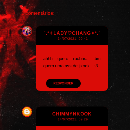
2 comentários:
`.*✧LADY♡CHANG✧*.´
14/07/2021, 00:41
ahhh quero roubar... tbm
quero uma ass de jikook... :3
RESPONDER
CHIMMYNKOOK
14/07/2021, 09:29