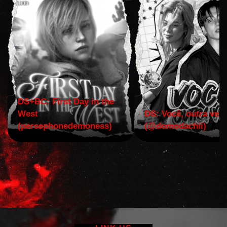
DS+BC: First Day in the
West
DS: Você, outra vez!
(persephonedemoness)
(@domodachii)