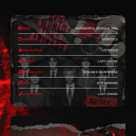
Nome
Wonderful Designs (WD)
Fundado
30/08/2013
Web-Master
Leithold
Co-Web
Lady-Chang
Moderação
Kekahi e Serpentae
Feat
BTS Arirang
Layout por
Lady-Chang