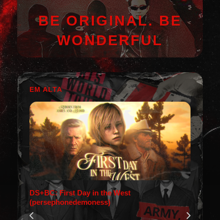
BE ORIGINAL. BE
WONDERFUL
EM ALTA
DS+BC: First Day in the West
(persephonedemoness)