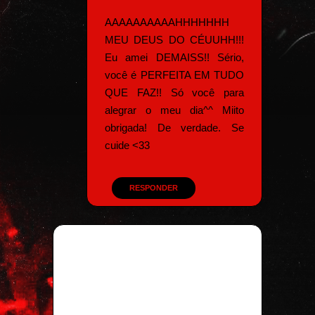
AAAAAAAAAAHHHHHHH
MEU DEUS DO CÉUUHH!!!
Eu amei DEMAISS!! Sério,
você é PERFEITA EM TUDO
QUE FAZ!! Só você para
alegrar o meu dia^^ Miito
obrigada! De verdade. Se
cuide <33
RESPONDER