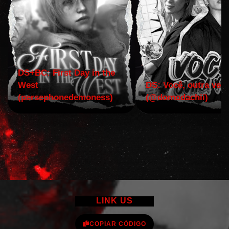
DS+BC: First Day in the
West
DS: Você, outra vez!
(persephonedemoness)
(@domodachii)
LINK US
COPIAR CÓDIGO