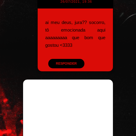
26/07/2021, 19:36
ai meu deus, jura?? socorro,
tô emocionada aqui
aaaaaaaaa que bom que
gostou <3333
RESPONDER