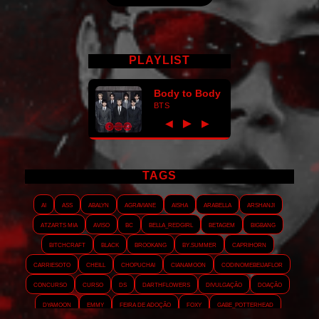
PLAYLIST
Body to Body
BTS
►
◀
▶
TAGS
AI
ASS
Abalyn
Agraviane
Aisha
Arabella
Arshanji
Atzarts Mia
Aviso
BC
Bella_RedGirl
Betagem
Bigbang
Bitchcraft
Black
Brookang
By.summer
Caprihorn
Carriesoto
Cheill
Chopuchai
Cianamoon
Codinomebeijaflor
Concurso
Curso
DS
Darthflowers
Divulgação
Doação
Dyamoon
Emmy
Feira de adoção
Foxy
Gabe_Potterhead