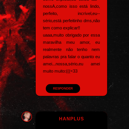
nossA,como isso está lindo,
perfeito, incrível,eu--
sério,está perfeitinho dms,não
tem como explicar!!
uaaa,muito obrigado por essa
maravilha meu amor, eu
realmente não tenho nem
palavras pra falar o quanto eu
amei...nossa,sério,eu amei
muito muito:(((<33
RESPONDER
HANPLUS