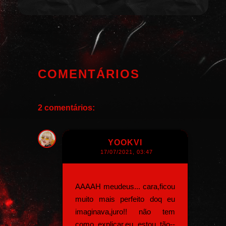
COMENTÁRIOS
2 comentários:
YOOKVI
17/07/2021, 03:47
AAAAH meudeus... cara,ficou
muito mais perfeito doq eu
imaginava,juro!! não tem
como explicar,eu estou tão--