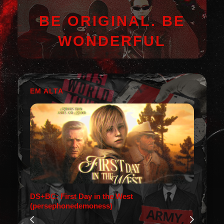
BE ORIGINAL. BE
WONDERFUL
EM ALTA
DS+BC: First Day in the West
(persephonedemoness)