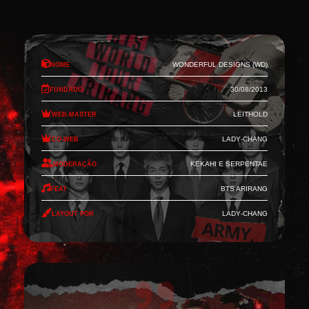
Nome
Wonderful Designs (WD)
Fundado
30/08/2013
Web-Master
Leithold
Co-Web
Lady-Chang
Moderação
Kekahi e Serpentae
Feat
BTS Arirang
Layout por
Lady-Chang