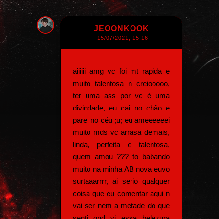
JEOONKOOK
15/07/2021, 15:16
aiiiiii amg vc foi mt rapida e
muito talentosa n creiooooo,
ter uma ass por vc é uma
divindade, eu cai no chão e
parei no céu ;u; eu ameeeeeei
muito mds vc arrasa demais,
linda, perfeita e talentosa,
quem amou ??? to babando
muito na minha AB nova euvo
surtaaarrrr, ai serio qualquer
coisa que eu comentar aqui n
vai ser nem a metade do que
senti qnd vi essa belezura