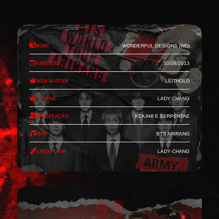
Nome
Wonderful Designs (WD)
Fundado
30/08/2013
Web-Master
Leithold
Co-Web
Lady-Chang
Moderação
Kekahi e Serpentae
Feat
BTS Arirang
Layout por
Lady-Chang