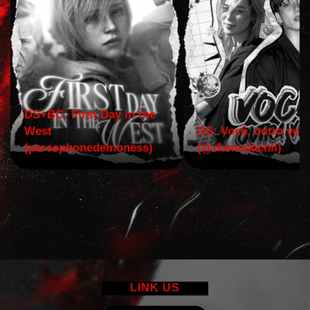
DS+BC: First Day in the
West
DS: Você, outra vez!
(persephonedemoness)
(@domodachii)
LINK US