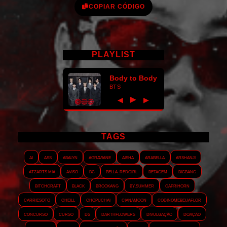
COPIAR CÓDIGO
PLAYLIST
Body to Body
BTS
►
◀
▶
TAGS
AI
ASS
Abalyn
Agraviane
Aisha
Arabella
Arshanji
Atzarts Mia
Aviso
BC
Bella_RedGirl
Betagem
Bigbang
Bitchcraft
Black
Brookang
By.summer
Caprihorn
Carriesoto
Cheill
Chopuchai
Cianamoon
Codinomebeijaflor
Concurso
Curso
DS
Darthflowers
Divulgação
Doação