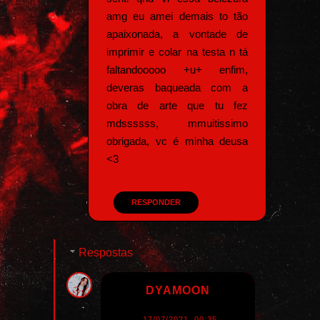
amg eu amei demais to tão
apaixonada, a vontade de
imprimir e colar na testa n tá
faltandooooo +u+ enfim,
deveras baqueada com a
obra de arte que tu fez
mdssssss, mmuitissimo
obrigada, vc é minha deusa
<3
RESPONDER
Respostas
DYAMOON
17/07/2021, 00:35