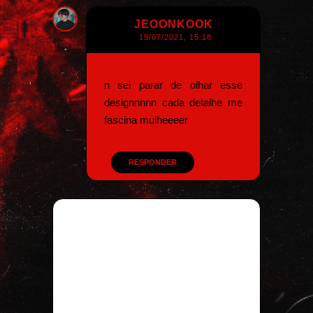
JEOONKOOK
15/07/2021, 15:18
n sei parar de olhar esse
designnnnn cada detalhe me
fascina mulheeeer
RESPONDER