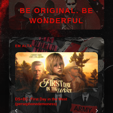
BE ORIGINAL. BE
WONDERFUL
EM ALTA
DS+BC: First Day in the West
(persephonedemoness)