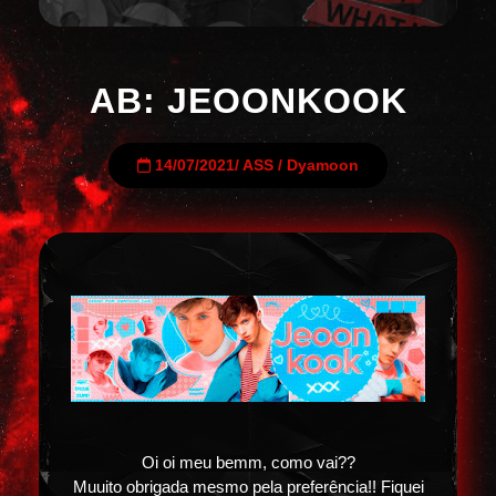
AB: JEOONKOOK
14/07/2021
/
ASS
/
Dyamoon
Oi oi meu bemm, como vai??
Muuito obrigada mesmo pela preferência!! Fiquei