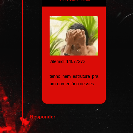
?itemid=14077272
tenho nem estrutura pra
um comentário desses
Responder