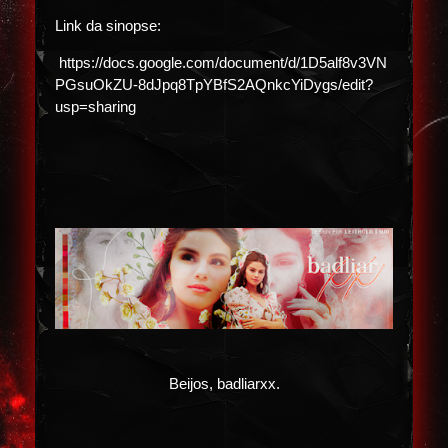
Link da sinopse:
https://docs.google.com/document/d/1D5alf8v3VN
PGsuOkZU-8dJpq8TpYBfS2AQnkcYiDygs/edit?
usp=sharing
Beijos, badliarxx.