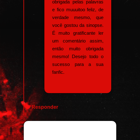
obrigada pelas palavras
e fico muuuitoo feliz, de
verdade mesmo, que
você gostou da sinopse.
É muito gratificante ler
um comentário assim,
então muito obrigada
mesmo! Desejo todo o
sucesso para a sua
fanfic.
Responder