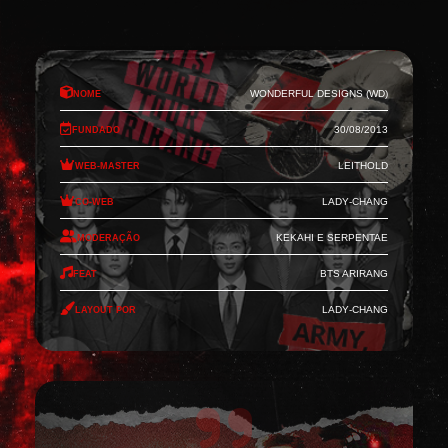
Nome
Wonderful Designs (WD)
Fundado
30/08/2013
Web-Master
Leithold
Co-Web
Lady-Chang
Moderação
Kekahi e Serpentae
Feat
BTS Arirang
Layout por
Lady-Chang