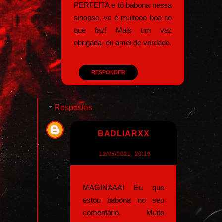
PERFEITA e tô babona nessa
sinopse, vc é muitooo boa no
que faz! Mais um vez
obrigada, eu amei de verdade.
RESPONDER
Respostas
BADLIARXX
12/05/2021, 20:19
MAGINAAA! Eu que
estou babona no seu
comentário. Muito