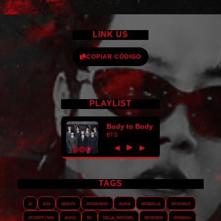
LINK US
COPIAR CÓDIGO
PLAYLIST
Body to Body
BTS
►
◀
▶
TAGS
AI
ASS
Abalyn
Agraviane
Aisha
Arabella
Arshanji
Atzarts Mia
Aviso
BC
Bella_RedGirl
Betagem
Bigbang