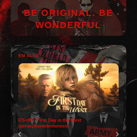
BE ORIGINAL. BE
WONDERFUL
EM ALTA
DS+BC: First Day in the West
(persephonedemoness)