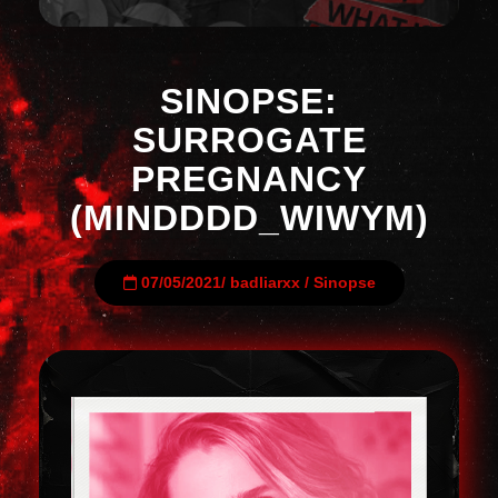
SINOPSE:
SURROGATE
PREGNANCY
(MINDDDD_WIWYM)
07/05/2021
/
badliarxx
/
Sinopse