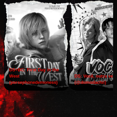
DS+BC: First Day in the
West
DS: Você, outra vez!
(persephonedemoness)
(@domodachii)