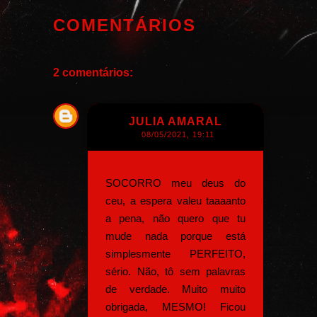
COMENTÁRIOS
2 comentários:
JULIA AMARAL
08/05/2021, 19:11
SOCORRO meu deus do
ceu, a espera valeu taaaanto
a pena, não quero que tu
mude nada porque está
simplesmente PERFEITO,
sério. Não, tô sem palavras
de verdade. Muito muito
obrigada, MESMO! Ficou