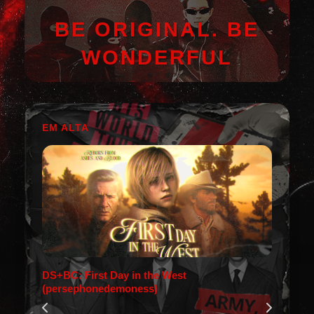
BE ORIGINAL. BE
WONDERFUL
EM ALTA
DS+BC: First Day in the West
(persephonedemoness)