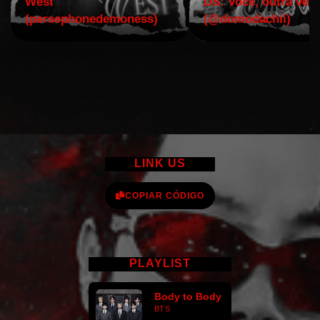
West
DS: Você, outra vez!
(persephonedemoness)
(@domodachii)
LINK US
COPIAR CÓDIGO
PLAYLIST
Body to Body
BTS