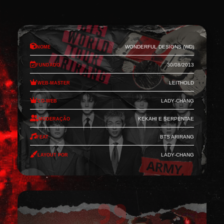
Nome
Wonderful Designs (WD)
Fundado
30/08/2013
Web-Master
Leithold
Co-Web
Lady-Chang
Moderação
Kekahi e Serpentae
Feat
BTS Arirang
Layout por
Lady-Chang