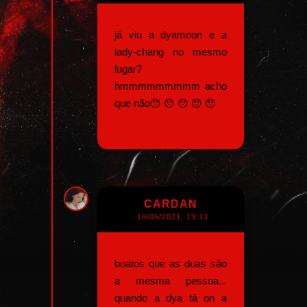
já viu a dyamoon e a
lady-chang no mesmo
lugar?
hmmmmmmmmm acho
que não😯 😯 😯 😯 😯
CARDAN
16/05/2021, 19:13
boatos que as duas são
a mesma pessoa...
quando a dya tá on a