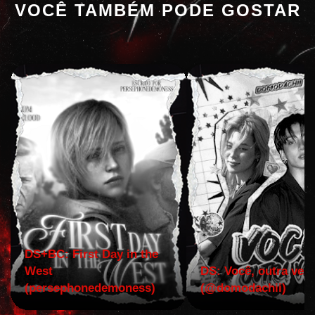
VOCÊ TAMBÉM PODE GOSTAR
DS+BC: First Day in the
West
DS: Você, outra vez!
(persephonedemoness)
(@domodachii)