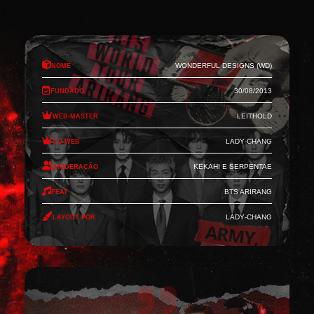
Nome
Wonderful Designs (WD)
Fundado
30/08/2013
Web-Master
Leithold
Co-Web
Lady-Chang
Moderação
Kekahi e Serpentae
Feat
BTS Arirang
Layout por
Lady-Chang