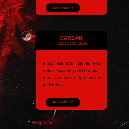
RESPONDER
CARDAN
16/05/2021, 18:39
a ray que lute pois eu vou
roubar essa abg dela e mudar
meu user para lady chang p
poder usar
RESPONDER
Respostas