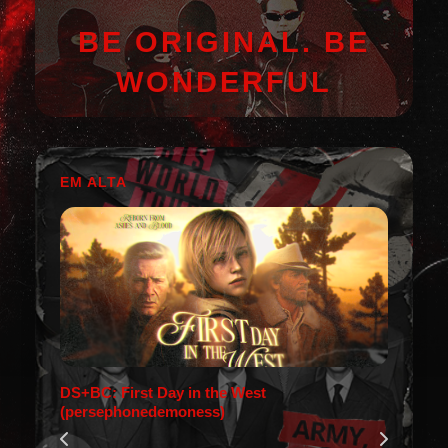
BE ORIGINAL. BE
WONDERFUL
EM ALTA
DS+BC: First Day in the West
(persephonedemoness)