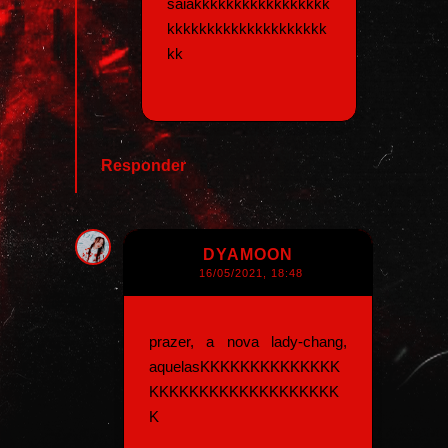
saiakkkkkkkkkkkkkkkkk
kkkkkkkkkkkkkkkkkkkk
kk
Responder
DYAMOON
16/05/2021, 18:48
prazer, a nova lady-chang,
aquelasKKKKKKKKKKKKKK
KKKKKKKKKKKKKKKKKKK
K