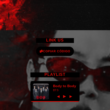
LINK US
COPIAR CÓDIGO
PLAYLIST
Body to Body
BTS
►
◀
▶