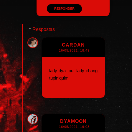
RESPONDER
Respostas
CARDAN
16/05/2021, 18:49
lady-dya ou lady-chang
tupiniquim
DYAMOON
16/05/2021, 19:03