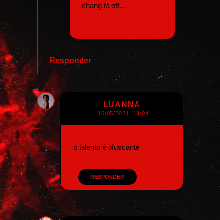
chang tá off...
Responder
LUANNA
16/05/2021, 19:04
o talento é ofuscante
RESPONDER