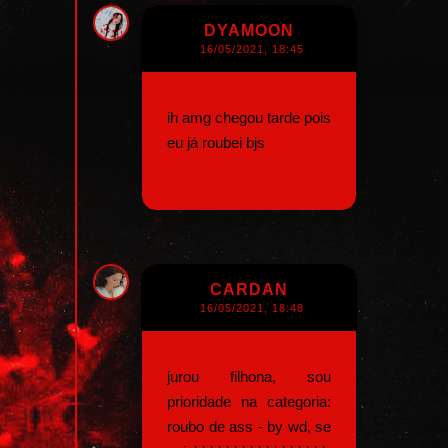
DYAMOON
16/05/2021, 18:45
ih amg chegou tarde pois
eu já roubei bjs
CARDAN
16/05/2021, 18:48
jurou filhona, sou
prioridade na categoria:
roubo de ass - by wd, se