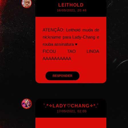
LEITHOLD
16/05/2021, 20:46
ATENÇÃO: Leithold muda de
nickname para Lady-Chang e
rouba assinatura ♥
FICOU TAO LINDA
AAAAAAAAAA
RESPONDER
`.*✧LADY♡CHANG✧*.´
17/05/2021, 02:05