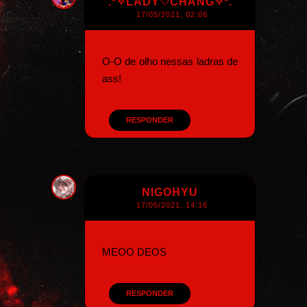
`.*✧LADY♡CHANG✧*.´
17/05/2021, 02:06
O-O de olho nessas ladras de
ass!
RESPONDER
NIGOHYU
17/05/2021, 14:16
MEOO DEOS
RESPONDER