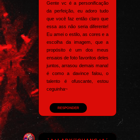
Gente vc é a personificação
da perfeição, eu adoro tudo
que você faz então claro que
essa ass não seria diferente!
Eu amei o estilo, as cores e a
escolha da imagem, que a
propósito é um dos meus
ensaios de foto favoritos deles
juntos, arrasou demais mana!
é como a davince falou, o
talento é ofuscante, estou
ceguinha~
RESPONDER