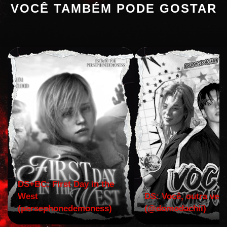
VOCÊ TAMBÉM PODE GOSTAR
DS+BC: First Day in the
West
DS: Você, outra vez!
(persephonedemoness)
(@domodachii)