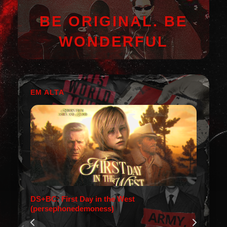
BE ORIGINAL. BE
WONDERFUL
EM ALTA
DS+BC: First Day in the West
(persephonedemoness)