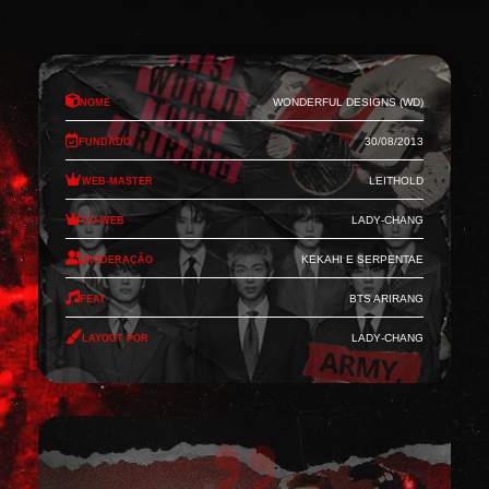
Nome
Wonderful Designs (WD)
Fundado
30/08/2013
Web-Master
Leithold
Co-Web
Lady-Chang
Moderação
Kekahi e Serpentae
Feat
BTS Arirang
Layout por
Lady-Chang