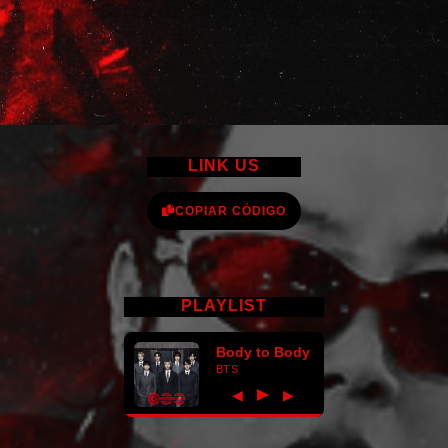
LINK US
COPIAR CÓDIGO
PLAYLIST
Body to Body
BTS
►
◀
▶