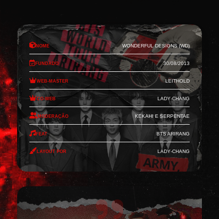
Nome
Wonderful Designs (WD)
Fundado
30/08/2013
Web-Master
Leithold
Co-Web
Lady-Chang
Moderação
Kekahi e Serpentae
Feat
BTS Arirang
Layout por
Lady-Chang