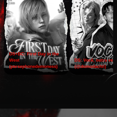
DS+BC: First Day in the
West
DS: Você, outra vez!
(persephonedemoness)
(@domodachii)