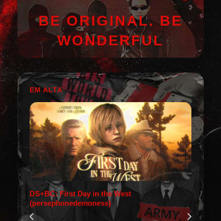
BE ORIGINAL. BE
WONDERFUL
EM ALTA
DS+BC: First Day in the West
(persephonedemoness)