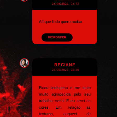
25/05/2021, 08:43
Aff que lindo quero roubar
RESPONDER
REGIANE
26/05/2021, 02:20
Ficou lindíssima e me sinto
muito agradecida pelo seu
trabalho, serio! E eu amei as
cores. Em relação as
texturas, esqueci de