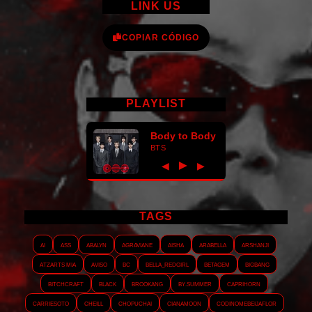
LINK US
COPIAR CÓDIGO
PLAYLIST
Body to Body
BTS
►
◀
▶
TAGS
AI
ASS
Abalyn
Agraviane
Aisha
Arabella
Arshanji
Atzarts Mia
Aviso
BC
Bella_RedGirl
Betagem
Bigbang
Bitchcraft
Black
Brookang
By.summer
Caprihorn
Carriesoto
Cheill
Chopuchai
Cianamoon
Codinomebeijaflor