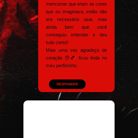
mencionar que eram as cores
que eu imaginava, então não
era necessário usar, mas
ainda bem que você
conseguiu entender e deu
tudo certo!!
Mais uma vez agradeço de
coração 🥺💕 ficou linda no
meu perfilzinho.
RESPONDER