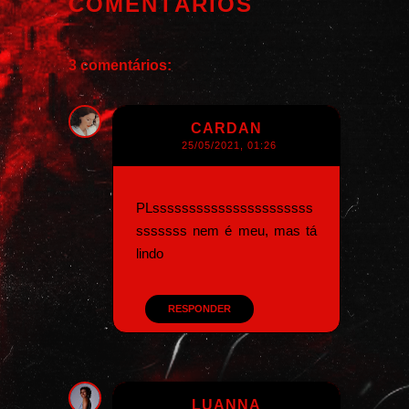
COMENTÁRIOS
3 comentários:
CARDAN
25/05/2021, 01:26
PLssssssssssssssssssssss
sssssss nem é meu, mas tá
lindo
RESPONDER
LUANNA