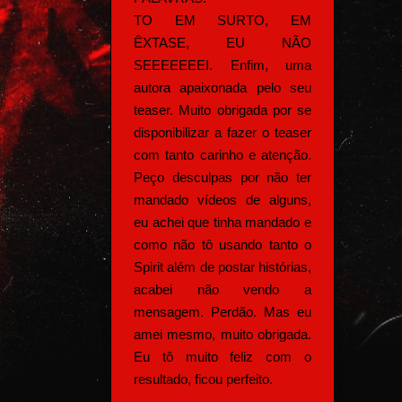
TO EM SURTO, EM
ÊXTASE, EU NÃO
SEEEEEEEI. Enfim, uma
autora apaixonada pelo seu
teaser. Muito obrigada por se
disponibilizar a fazer o teaser
com tanto carinho e atenção.
Peço desculpas por não ter
mandado vídeos de alguns,
eu achei que tinha mandado e
como não tô usando tanto o
Spirit além de postar histórias,
acabei não vendo a
mensagem. Perdão. Mas eu
amei mesmo, muito obrigada.
Eu tô muito feliz com o
resultado, ficou perfeito.