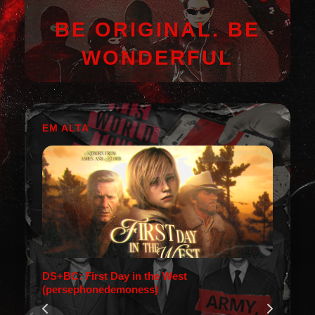
BE ORIGINAL. BE
WONDERFUL
EM ALTA
DS+BC: First Day in the West
(persephonedemoness)