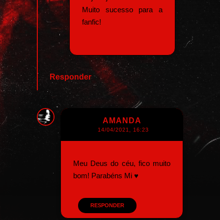
Muito sucesso para a
fanfic!
Responder
AMANDA
14/04/2021, 16:23
Meu Deus do céu, fico muito
bom! Parabéns Mi ♥️
RESPONDER