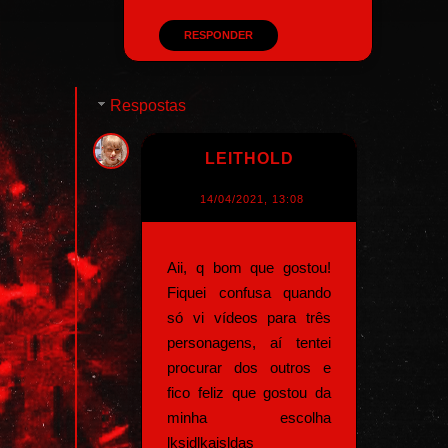
RESPONDER
Respostas
LEITHOLD
14/04/2021, 13:08
Aii, q bom que gostou!
Fiquei confusa quando
só vi vídeos para três
personagens, aí tentei
procurar dos outros e
fico feliz que gostou da
minha escolha
lksjdlkajsldas