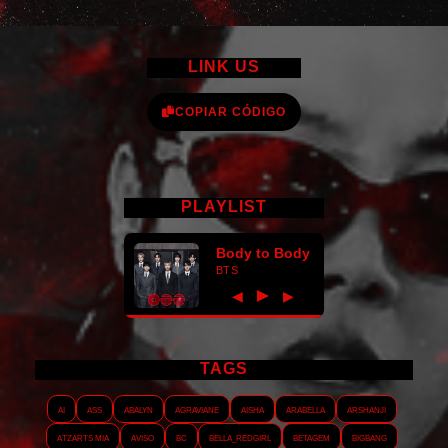
LINK US
COPIAR CÓDIGO
PLAYLIST
Body to Body
BTS
►
◀
▶
TAGS
AI
ASS
Abalyn
Agraviane
Aisha
Arabella
Arshanji
Atzarts Mia
Aviso
BC
Bella_RedGirl
Betagem
Bigbang