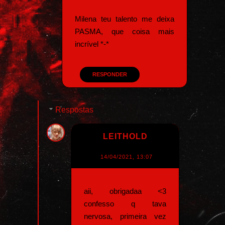
Milena teu talento me deixa
PASMA, que coisa mais
incrível *-*
RESPONDER
Respostas
LEITHOLD
14/04/2021, 13:07
aii, obrigadaa <3
confesso q tava
nervosa, primeira vez