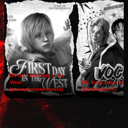
DS+BC: First Day in the
West
DS: Você, outra vez!
(persephonedemoness)
(@domodachii)