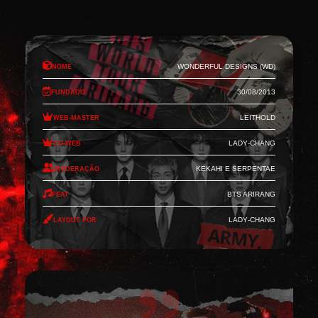
Nome
Wonderful Designs (WD)
Fundado
30/08/2013
Web-Master
Leithold
Co-Web
Lady-Chang
Moderação
Kekahi e Serpentae
Feat
BTS Arirang
Layout por
Lady-Chang