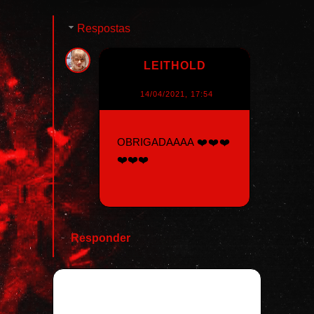
Respostas
LEITHOLD
14/04/2021, 17:54
OBRIGADAAAA ❤️❤️❤️
❤️❤️❤️
Responder