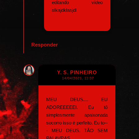
editando vídeo
slkajdklasjdl
Responder
Y. S. PINHEIRO
14/04/2021, 11:37
MEU DEUS.... EU
ADOREEEEEI. Eu tô
simplesmente apaixonada
socorro isso é perfeito. Eu to--
- MEU DEUS. TÃO SEM
PALAVRAS.