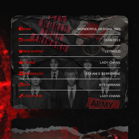
Nome
Wonderful Designs (WD)
Fundado
30/08/2013
Web-Master
Leithold
Co-Web
Lady-Chang
Moderação
Kekahi e Serpentae
Feat
BTS Arirang
Layout por
Lady-Chang