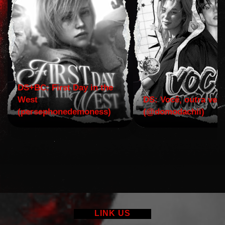
DS+BC: First Day in the
West
DS: Você, outra vez!
(persephonedemoness)
(@domodachii)
LINK US