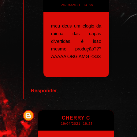
20/04/2021, 14:38
meu deus um elogio da
rainha das capas
divertidas, é isso
mesmo, produção???
AAAAA OBG AMG <333
Responder
CHERRY C
19/04/2021, 19:23