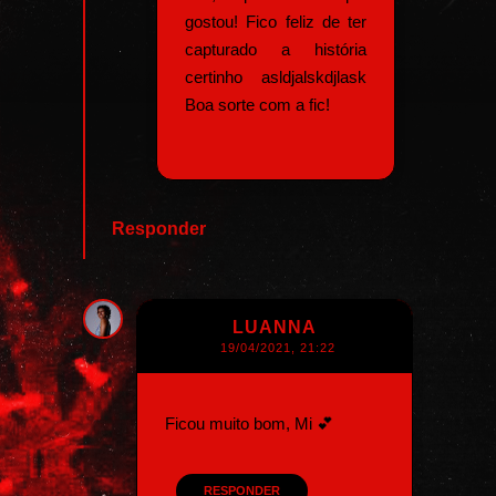
gostou! Fico feliz de ter
capturado a história
certinho asldjalskdjlask
Boa sorte com a fic!
Responder
LUANNA
19/04/2021, 21:22
Ficou muito bom, Mi 💕
RESPONDER