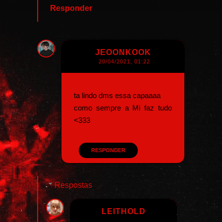
Responder
JEOONKOOK
20/04/2021, 01:22
ta lindo dms essa capaaaa
como sempre a Mi faz tudo
<333
RESPONDER
Respostas
LEITHOLD