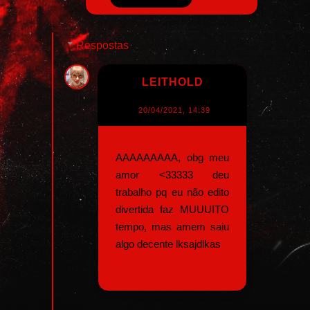
Respostas
LEITHOLD
20/04/2021, 14:39
AAAAAAAAA, obg meu
amor <33333 deu
trabalho pq eu não edito
divertida faz MUUUITO
tempo, mas amem saiu
algo decente lksajdlkas