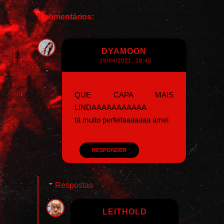
8 comentários:
DYAMOON
19/04/2021, 18:45
QUE CAPA MAIS
LINDAAAAAAAAAAA
tá muito perfeitaaaaaaa amei
RESPONDER
Respostas
LEITHOLD