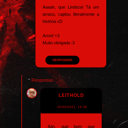
Aaaah, que Lindeza! Tá um
arraso, captou literalmente a
história xD
Amei! <3
Muito obrigada :3
RESPONDER
Respostas
LEITHOLD
20/04/2021, 14:39
Aiin, que bom que