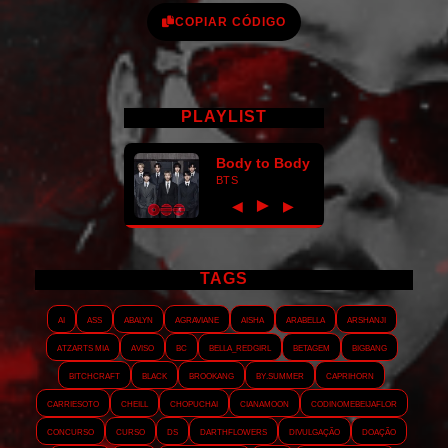
COPIAR CÓDIGO
PLAYLIST
Body to Body
BTS
►
◀
▶
TAGS
AI
ASS
Abalyn
Agraviane
Aisha
Arabella
Arshanji
Atzarts Mia
Aviso
BC
Bella_RedGirl
Betagem
Bigbang
Bitchcraft
Black
Brookang
By.summer
Caprihorn
Carriesoto
Cheill
Chopuchai
Cianamoon
Codinomebeijaflor
Concurso
Curso
DS
Darthflowers
Divulgação
Doação