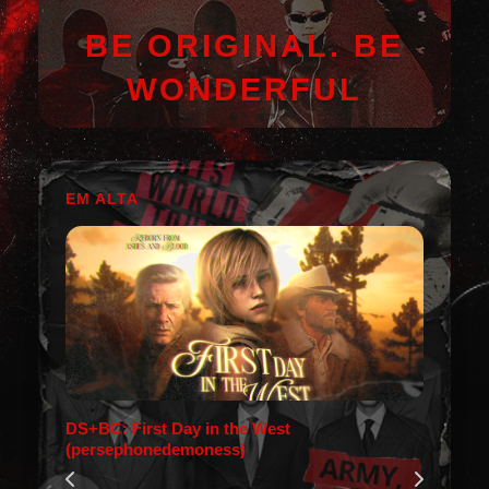
BE ORIGINAL. BE
WONDERFUL
EM ALTA
DS+BC: First Day in the West
(persephonedemoness)