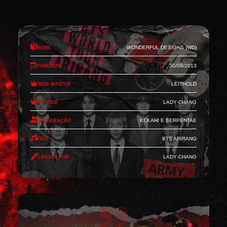
Nome
Wonderful Designs (WD)
Fundado
30/08/2013
Web-Master
Leithold
Co-Web
Lady-Chang
Moderação
Kekahi e Serpentae
Feat
BTS Arirang
Layout por
Lady-Chang