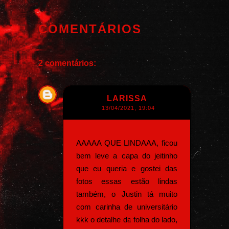
COMENTÁRIOS
2 comentários:
LARISSA
13/04/2021, 19:04
AAAAA QUE LINDAAA, ficou
bem leve a capa do jeitinho
que eu queria e gostei das
fotos essas estão lindas
também, o Justin tá muito
com carinha de universitário
kkk o detalhe da folha do lado,