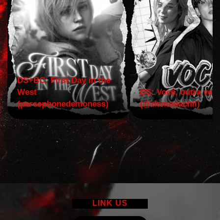
DS+BC: First Day in the
West
DS: Você, outra vez!
(persephonedemoness)
(@domodachii)
LINK US