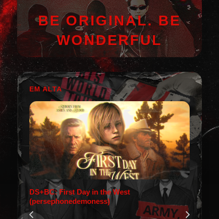
BE ORIGINAL. BE
WONDERFUL
EM ALTA
DS+BC: First Day in the West
(persephonedemoness)