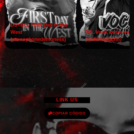
DS+BC: First Day in the
West
DS: Você, outra vez!
(persephonedemoness)
(@domodachii)
LINK US
COPIAR CÓDIGO