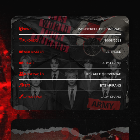
Nome
Wonderful Designs (WD)
Fundado
30/08/2013
Web-Master
Leithold
Co-Web
Lady-Chang
Moderação
Kekahi e Serpentae
Feat
BTS Arirang
Layout por
Lady-Chang