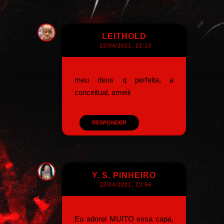
LEITHOLD
22/04/2021, 22:13
meu deus q perfeita, a
conceitual, ameiii
RESPONDER
Y. S. PINHEIRO
22/04/2021, 23:56
Eu adorei MUITO essa capa,