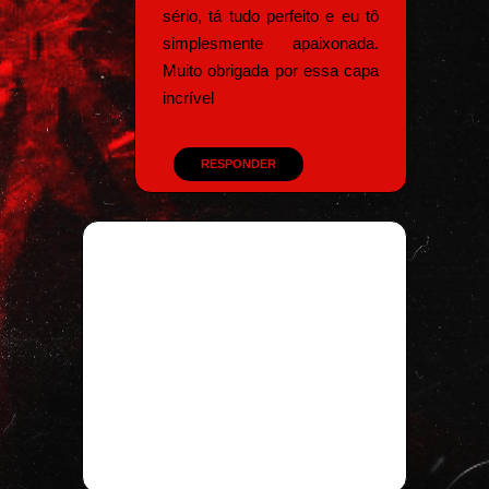
sério, tá tudo perfeito e eu tô
simplesmente apaixonada.
Muito obrigada por essa capa
incrível
RESPONDER