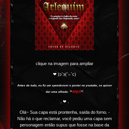
clique na imagem para ampliar
❤ (ɔˆз(ˆ⌣ˆc)
Antes de tudo, eu fiz um speedcover e postei no youtube, se quiser
>
aqui
<
dar uma olhada:
. ❤ .
Olá~ Sua capa está prontenha, saída do forno. -
Não há o que reclamar, você pediu uma capa sem
personagem então supus que fosse na base da