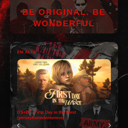
BE ORIGINAL. BE
WONDERFUL
EM ALTA
DS+BC: First Day in the West
(persephonedemoness)