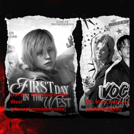
DS+BC: First Day in the
West
DS: Você, outra vez!
(persephonedemoness)
(@domodachii)