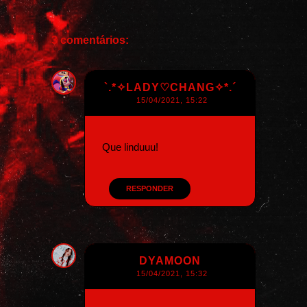
3 comentários:
`.*✧LADY♡CHANG✧*.´
15/04/2021, 15:22
Que linduuu!
RESPONDER
DYAMOON
15/04/2021, 15:32