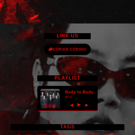
LINK US
COPIAR CÓDIGO
PLAYLIST
Body to Body
BTS
►
◀
▶
TAGS