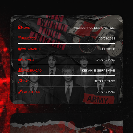
Nome
Wonderful Designs (WD)
Fundado
30/08/2013
Web-Master
Leithold
Co-Web
Lady-Chang
Moderação
Kekahi e Serpentae
Feat
BTS Arirang
Layout por
Lady-Chang