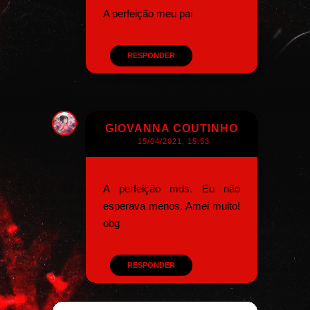
A perfeição meu pai
RESPONDER
GIOVANNA COUTINHO
15/04/2021, 15:53
A perfeição mds. Eu não
esperava menos. Amei muito!
obg
RESPONDER