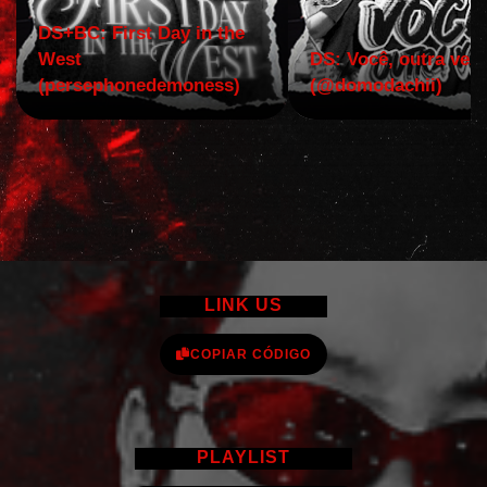
DS+BC: First Day in the
West
DS: Você, outra vez!
(persephonedemoness)
(@domodachii)
LINK US
COPIAR CÓDIGO
PLAYLIST