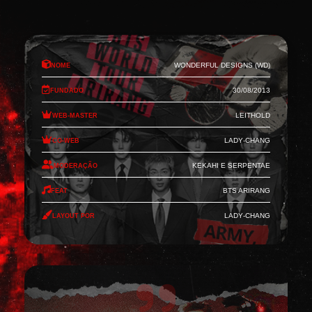
Nome
Wonderful Designs (WD)
Fundado
30/08/2013
Web-Master
Leithold
Co-Web
Lady-Chang
Moderação
Kekahi e Serpentae
Feat
BTS Arirang
Layout por
Lady-Chang