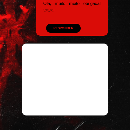
Olá, muito muito obrigada!
♡♡♡
RESPONDER