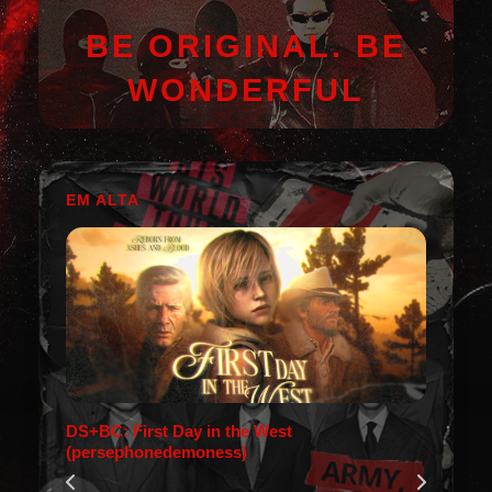
BE ORIGINAL. BE
WONDERFUL
EM ALTA
DS+BC: First Day in the West
(persephonedemoness)