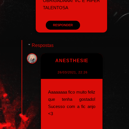
OBRIGADAAA! VC É HIPER
TALENTOSA
RESPONDER
Respostas
ANESTHESIE
26/03/2021, 22:26
Aaaaaaaa fico muito feliz
que tenha gostado!
Sucesso com a fic anjo
<3