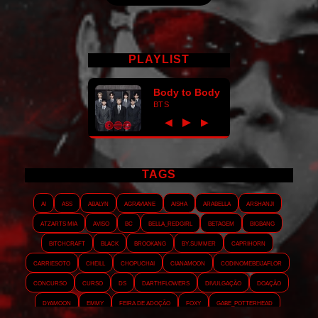
PLAYLIST
Body to Body
BTS
►
◀
▶
TAGS
AI
ASS
Abalyn
Agraviane
Aisha
Arabella
Arshanji
Atzarts Mia
Aviso
BC
Bella_RedGirl
Betagem
Bigbang
Bitchcraft
Black
Brookang
By.summer
Caprihorn
Carriesoto
Cheill
Chopuchai
Cianamoon
Codinomebeijaflor
Concurso
Curso
DS
Darthflowers
Divulgação
Doação
Dyamoon
Emmy
Feira de adoção
Foxy
Gabe_Potterhead