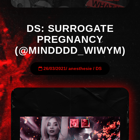
DS: SURROGATE
PREGNANCY
(@MINDDDD_WIWYM)
26/03/2021
/
anesthesie
/
DS