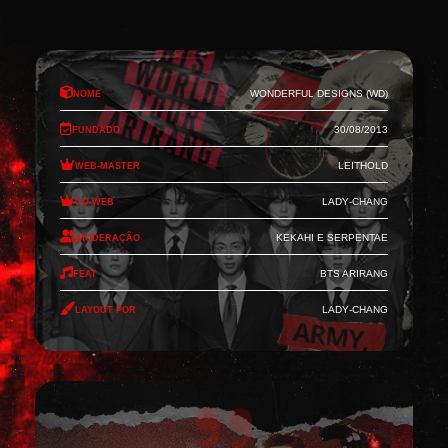
Nome
Wonderful Designs (WD)
Fundado
30/08/2013
Web-Master
Leithold
Co-Web
Lady-Chang
Moderação
Kekahi e Serpentae
Feat
BTS Arirang
Layout por
Lady-Chang