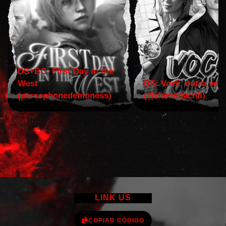
DS+BC: First Day in the
West
DS: Você, outra vez!
(persephonedemoness)
(@domodachii)
LINK US
COPIAR CÓDIGO