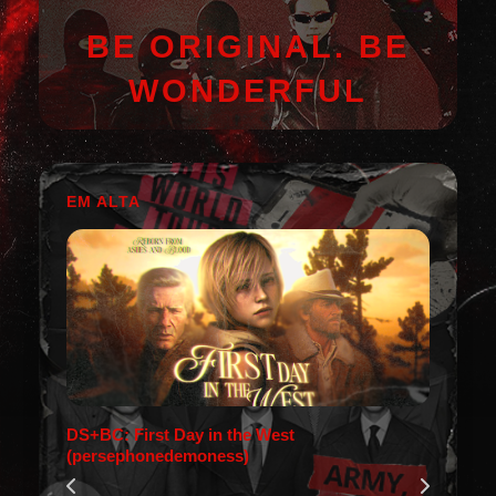
BE ORIGINAL. BE
WONDERFUL
EM ALTA
DS+BC: First Day in the West
(persephonedemoness)