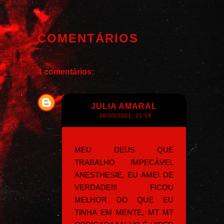
COMENTÁRIOS
4 comentários:
JULIA AMARAL
26/03/2021, 21:58
MEU DEUS QUE
TRABALHO IMPECÁVEL
ANESTHESIE, EU AMEI DE
VERDADE!!! FICOU
MELHOR DO QUE EU
TINHA EM MENTE, MT MT