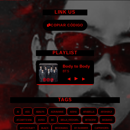
LINK US
COPIAR CÓDIGO
PLAYLIST
Body to Body
BTS
►
◀
▶
TAGS
AI
ASS
Abalyn
Agraviane
Aisha
Arabella
Arshanji
Atzarts Mia
Aviso
BC
Bella_RedGirl
Betagem
Bigbang
Bitchcraft
Black
Brookang
By.summer
Caprihorn