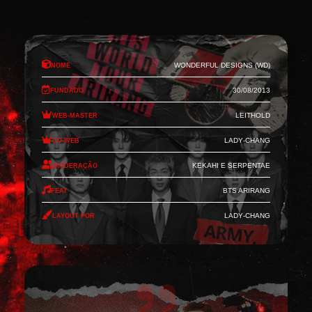
Nome
Wonderful Designs (WD)
Fundado
30/08/2013
Web-Master
Leithold
Co-Web
Lady-Chang
Moderação
Kekahi e Serpentae
Feat
BTS Arirang
Layout por
Lady-Chang