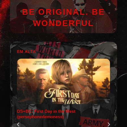
BE ORIGINAL. BE
WONDERFUL
EM ALTA
DS+BC: First Day in the West
(persephonedemoness)