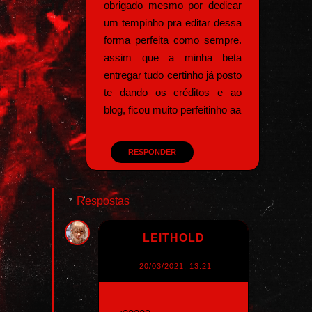
obrigado mesmo por dedicar
um tempinho pra editar dessa
forma perfeita como sempre.
assim que a minha beta
entregar tudo certinho já posto
te dando os créditos e ao
blog, ficou muito perfeitinho aa
RESPONDER
Respostas
LEITHOLD
20/03/2021, 13:21