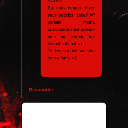
<33333
Eu amo demais fazer
seus pedidos, sabe? Aff
perfeito, minha
criatividade sobe quando
vem um enredo top
hsuashuahsuahua
Te desejo muito sucesso
com a fanfic <3
Responder