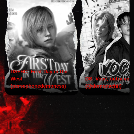
DS+BC: First Day in the
West
DS: Você, outra vez!
(persephonedemoness)
(@domodachii)