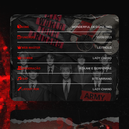
Nome
Wonderful Designs (WD)
Fundado
30/08/2013
Web-Master
Leithold
Co-Web
Lady-Chang
Moderação
Kekahi e Serpentae
Feat
BTS Arirang
Layout por
Lady-Chang