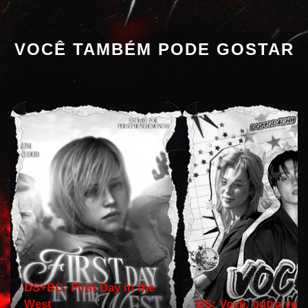
VOCÊ TAMBÉM PODE GOSTAR
DS+BC: First Day in the
West
DS: Você, outra vez!