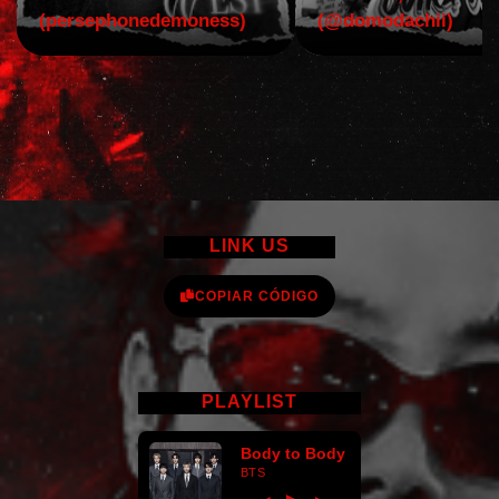
(persephonedemoness)
(@domodachii)
LINK US
COPIAR CÓDIGO
PLAYLIST
Body to Body
BTS