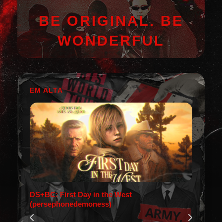
BE ORIGINAL. BE
WONDERFUL
EM ALTA
DS+BC: First Day in the West
(persephonedemoness)