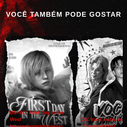
VOCÊ TAMBÉM PODE GOSTAR
DS+BC: First Day in the
West
DS: Você, outra vez!
(persephonedemoness)
(@domodachii)