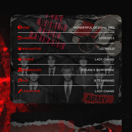
Nome
Wonderful Designs (WD)
Fundado
30/08/2013
Web-Master
Leithold
Co-Web
Lady-Chang
Moderação
Kekahi e Serpentae
Feat
BTS Arirang
Layout por
Lady-Chang