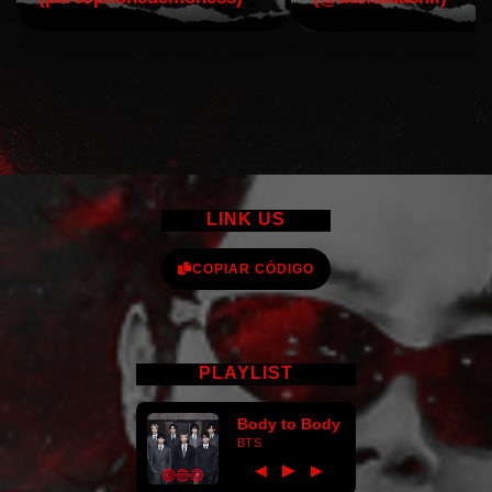
LINK US
COPIAR CÓDIGO
PLAYLIST
Body to Body
BTS
►
◀
▶