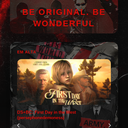
BE ORIGINAL. BE
WONDERFUL
EM ALTA
DS+BC: First Day in the West
(persephonedemoness)