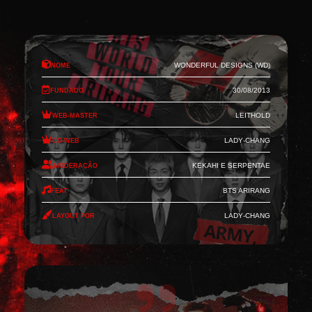
Nome
Wonderful Designs (WD)
Fundado
30/08/2013
Web-Master
Leithold
Co-Web
Lady-Chang
Moderação
Kekahi e Serpentae
Feat
BTS Arirang
Layout por
Lady-Chang