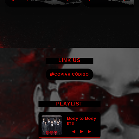
LINK US
COPIAR CÓDIGO
PLAYLIST
Body to Body
BTS
►
◀
▶