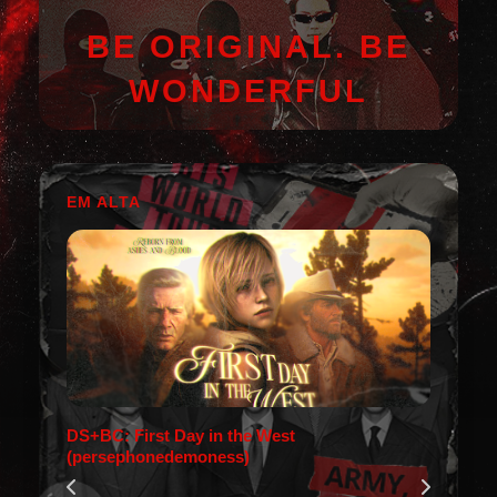
BE ORIGINAL. BE
WONDERFUL
EM ALTA
DS+BC: First Day in the West
(persephonedemoness)