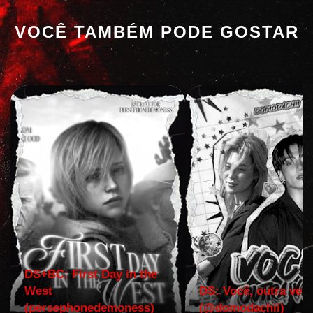
VOCÊ TAMBÉM PODE GOSTAR
DS+BC: First Day in the
West
DS: Você, outra vez!
(persephonedemoness)
(@domodachii)