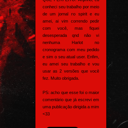
conheci seu trabalho por meio
de um jornal no spirit e eu
amei, ai vim correndo pedir
com você, mas fiquei
desesperada qnd não vi
nenhuma Harlot no
cronograma com meu pedido
e sim o seu atual user. Enfim,
eu amei seu trabalho e vou
usar as 2 versões que você
fez. Muito obrigada.
PS: acho que esse foi o maior
comentário que já escrevi em
uma publicação dirigida a mim
<33