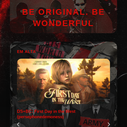
BE ORIGINAL. BE
WONDERFUL
EM ALTA
DS+BC: First Day in the West
(persephonedemoness)