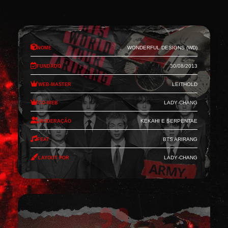
Nome
Wonderful Designs (WD)
Fundado
30/08/2013
Web-Master
Leithold
Co-Web
Lady-Chang
Moderação
Kekahi e Serpentae
Feat
BTS Arirang
Layout por
Lady-Chang