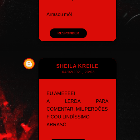
Arrasou mô!
RESPONDER
SHEILA KREILE
04/02/2021, 23:03
EU AMEEEEI
A LERDA PARA
COMENTAR, MIL PERDÕES
FICOU LINDÍSSIMO
ARRASÔ