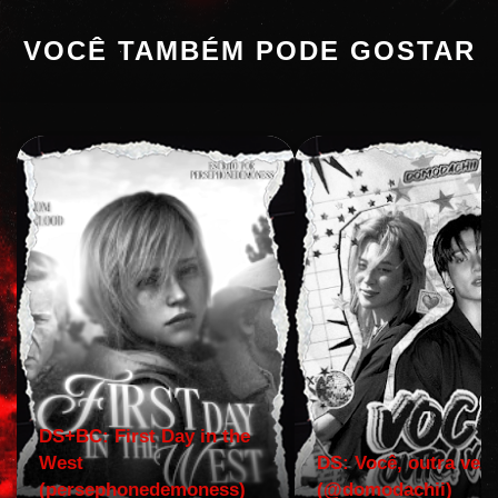
VOCÊ TAMBÉM PODE GOSTAR
DS+BC: First Day in the
West
DS: Você, outra vez!
(persephonedemoness)
(@domodachii)