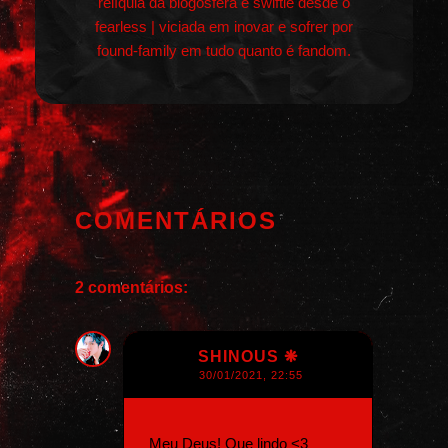
relíquia da blogosfera e swiftie desde o
fearless | viciada em inovar e sofrer por
found-family em tudo quanto é fandom.
COMENTÁRIOS
2 comentários:
SHINOUS ❋
30/01/2021, 22:55
Meu Deus! Que lindo <3