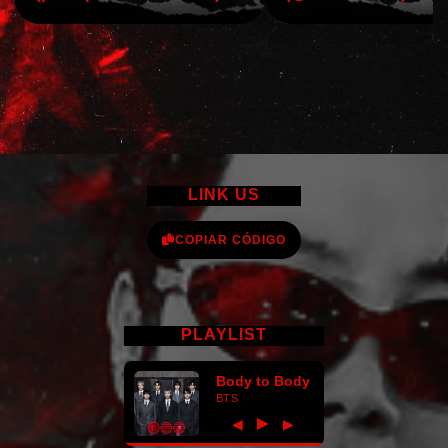
LINK US
COPIAR CÓDIGO
PLAYLIST
Body to Body
BTS
►
◀
▶