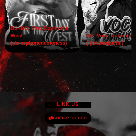
DS+BC: First Day in the
West
DS: Você, outra vez!
(persephonedemoness)
(@domodachii)
LINK US
COPIAR CÓDIGO