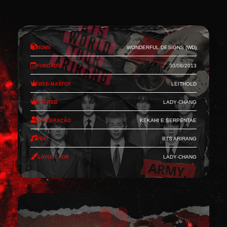
Nome
Wonderful Designs (WD)
Fundado
30/08/2013
Web-Master
Leithold
Co-Web
Lady-Chang
Moderação
Kekahi e Serpentae
Feat
BTS Arirang
Layout por
Lady-Chang