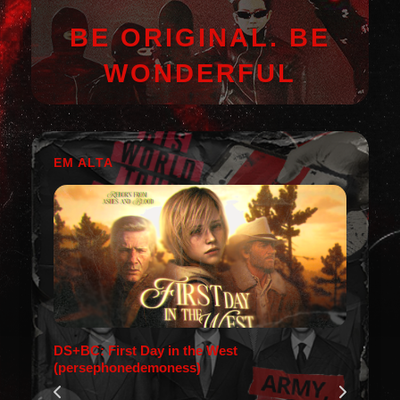
BE ORIGINAL. BE
WONDERFUL
EM ALTA
DS+BC: First Day in the West
(persephonedemoness)