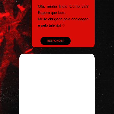
Olá, minha linda! Como vai?
Espero que bem.
Muito obrigada pela dedicação
e pelo talento! ♡
RESPONDER